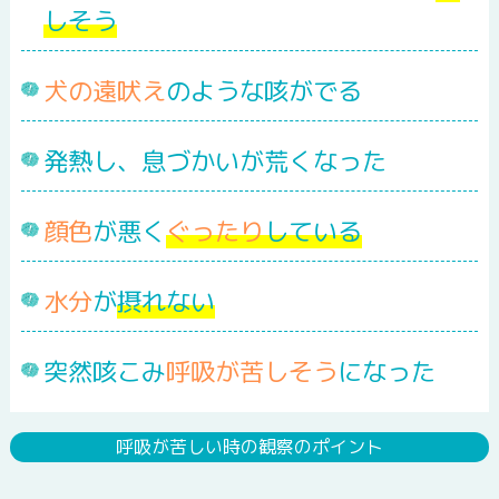
インフルエンザ
しそう
犬の遠吠え
のような咳がでる
百日咳
発熱し、息づかいが荒くなった
RSウイルス感染症
顔色
が悪く
ぐったり
している
水分
が
摂れない
マイコプラズマ肺炎
突然咳こみ
呼吸が苦しそう
になった
おたふくかぜ
(流行性耳下腺炎・ムンプス)
呼吸が苦しい時の観察のポイント
りんご病
(伝染性紅斑)