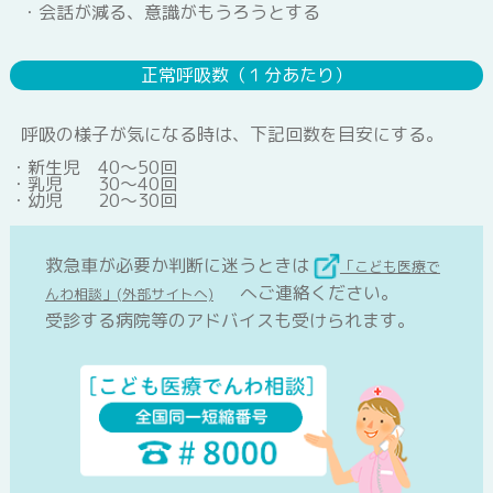
会話が減る、意識がもうろうとする
急性出血性結膜炎
正常呼吸数（１分あたり）
呼吸の様子が気になる時は、下記回数を目安にする。
突発性発しん
新生児
40～50回
乳児
30～40回
幼児
20～30回
アタマジラミ症
救急車が必要か判断に迷うときは
「こども医療で
へご連絡ください。
んわ相談」(外部サイトへ)
受診する病院等のアドバイスも受けられます。
水いぼ
(伝染性軟属腫)
とびひ
(伝染性膿痂しん)