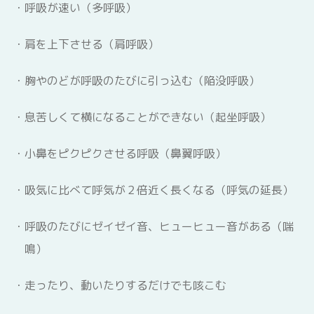
呼吸が速い（多呼吸）
肩を上下させる（肩呼吸）
腸管出血性大腸菌(O157等)感染症
胸やのどが呼吸のたびに引っ込む（陥没呼吸）
ノロウイルス感染症
息苦しくて横になることができない（起坐呼吸）
(1.ウイルス性胃腸炎)
小鼻をピクピクさせる呼吸（鼻翼呼吸）
ロタウイルス感染症
(2.ウイルス性胃腸炎)
吸気に比べて呼気が２倍近く長くなる（呼気の延長）
呼吸のたびにゼイゼイ音、ヒューヒュー音がある（喘
プール熱
(咽頭結膜熱)
鳴）
走ったり、動いたりするだけでも咳こむ
流行性角結膜炎