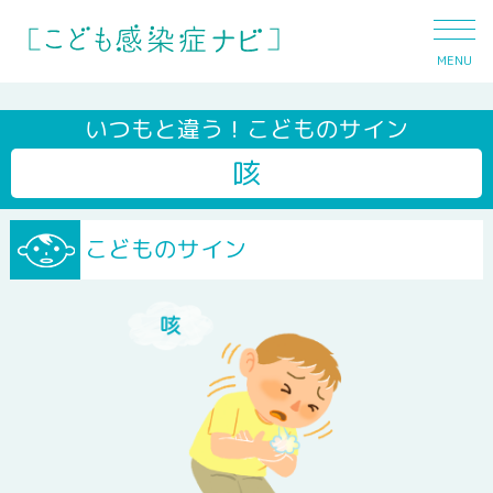
MENU
いつもと違う！こどものサイン
咳
発熱
こどものサイン
下痢
おう吐
咳