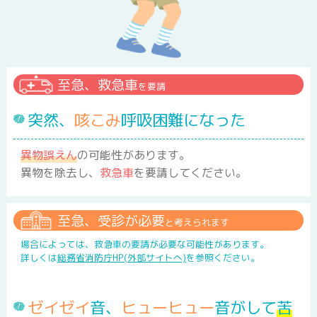
発しん
至急、救急車
を要請
突然、
咳こみ
呼吸困難になった
はしか
(麻しん)
異物誤えん
の可能性があります。
異物を除去し、
救急車
を要請してください。
風しん
至急、受診が必要
と考えられます
場合によっては、救急車の要請が必要な可能性があります。
詳しくは
総務省消防庁HP(外部サイトへ)
を参照ください。
水ぼうそう
(水痘)
ゼイゼイ
音、
ヒューヒュー
音がして
苦