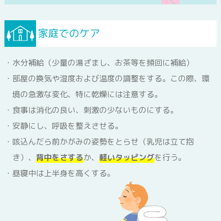
家庭でのケア
年齢別ワクチン接種スケジュール
水分補給（少量の湯ざまし、お茶等を頻回に補給）
部屋の換気や湿度および温度の調整をする。この際、環
手指の衛生管理
境の急激な変化、特に乾燥には注意する。
食事は消化の良い、刺激の少ないものにする。
安静にし、呼吸を整えさせる。
咳エチケット
咳込んだら前かがみの姿勢をとらせ（乳児は立て抱
き）、
背中をさする
か、
軽いタッピング
を行う。
昼寝中は上半身を高くする。
消毒の種類と方法