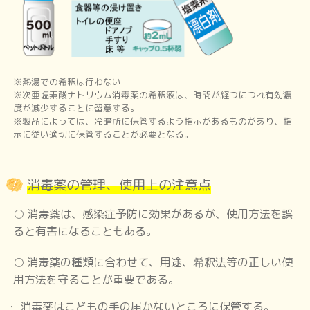
急性出血性結膜炎
※熱湯での希釈は行わない
※次亜塩素酸ナトリウム消毒薬の希釈液は、時間が経つにつれ有効濃
突発性発しん
度が減少することに留意する。
※製品によっては、冷暗所に保管するよう指示があるものがあり、指
示に従い適切に保管することが必要となる。
アタマジラミ症
消毒薬の管理、使用上の注意点
○ 消毒薬は、感染症予防に効果があるが、使用方法を誤
水いぼ
(伝染性軟属腫)
ると有害になることもある。
○ 消毒薬の種類に合わせて、用途、希釈法等の正しい使
用方法を守ることが重要である。
とびひ
(伝染性膿痂しん)
消毒薬はこどもの手の届かないところに保管する。