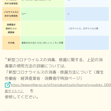
インフルエンザ
百日咳
RSウイルス感染症
＊
新型コロナウイルスの消毒、除菌に関する、上記の消
毒薬の使用方法の詳細については、
マイコプラズマ肺炎
「新型コロナウイルスの消毒・除菌方法について（厚生
労働省・経済産業省・消費者庁特設ページ）
https://www.mhlw.go.jp/stf/seisakunitsuite/bunya/syoudoku_0
おたふくかぜ
(流行性耳下腺炎・ムンプス)
を
部サイトへ）
参照してください。
りんご病
(伝染性紅斑)