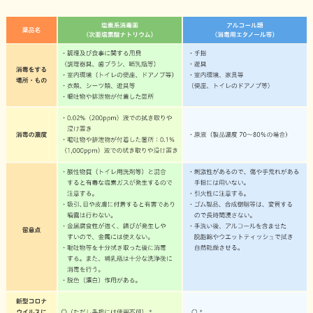
発しん
はしか
(麻しん)
風しん
水ぼうそう
(水痘)