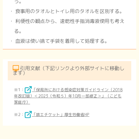
う。
食事用のタオルとトイレ用のタオルを区別する。
利便性の観点から、速乾性手指消毒液使用も考え
る。
血液は使い捨て手袋を着用して処理する。
引用文献（下記リンクより外部サイトに移動し
ます）
※1：
「保育所における感染症対策ガイドライン（2018
年改訂版）＜2023（令和５）年10月一部修正＞」（こども
家庭庁）
※2：
「咳エチケット」厚生労働省HP