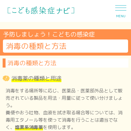
MENU
予防しましょう！こどもの感染症
消毒の種類と方法
発熱
消毒の種類と方法
下痢
消毒薬の種類と用途
消毒をする場所等に応じ、医薬品・医薬部外品として販
売されている製品を用法・用量に従って使い分けましょ
おう吐
う。
糞便やおう吐物、血液を拭き取る場合等については、消
毒用エタノール等を使って消毒を行うことは適当でな
咳
く、
塩素系消毒薬
を使用します。