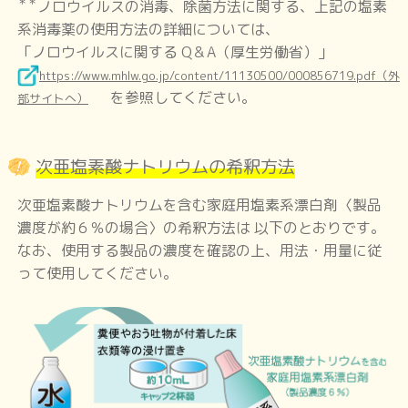
＊＊
ノロウイルスの消毒、除菌方法に関する、上記の塩素
系消毒薬の使用方法の詳細については、
「ノロウイルスに関する Q＆A（厚生労働省）」
腸管出血性大腸菌(O157等)感染症
https://www.mhlw.go.jp/content/11130500/000856719.pdf（外
を参照してください。
部サイトへ）
ノロウイルス感染症
(1.ウイルス性胃腸炎)
次亜塩素酸ナトリウムの希釈方法
次亜塩素酸ナトリウムを含む家庭用塩素系漂白剤〈製品
濃度が約６％の場合〉の希釈方法は
以下のとおりです。
ロタウイルス感染症
(2.ウイルス性胃腸炎)
なお、使用する製品の濃度を確認の上、用法・用量に従
って使用してください。
プール熱
(咽頭結膜熱)
流行性角結膜炎