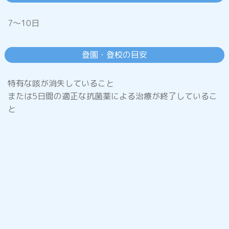
7～10日
急性出血性結膜炎
登園・登校の目安
突発性発しん
特有な咳が消失していること
または5日間の適正な抗菌薬による治療が終了しているこ
と
アタマジラミ症
水いぼ
(伝染性軟属腫)
とびひ
(伝染性膿痂しん)