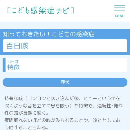
MENU
知っておきたい！こどもの感染症
百日咳
発熱
百日咳
特徴
下痢
症状
特有な咳（コンコンと咳き込んだ後、ヒューという笛を
おう吐
吹くような音を立てて息を吸う）が特徴で、連続性･発作
性の咳が長期に続く。
夜間眠れないほどの咳がみられることや、咳とともにお
咳
う吐することもある。