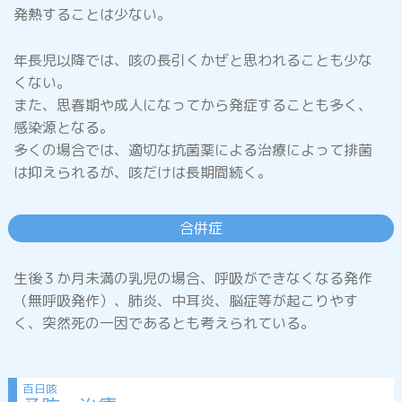
発熱することは少ない。
発しん
年長児以降では、咳の長引くかぜと思われることも少な
くない。
また、思春期や成人になってから発症することも多く、
感染源となる。
多くの場合では、適切な抗菌薬による治療によって排菌
は抑えられるが、咳だけは長期間続く。
はしか
(麻しん)
合併症
風しん
生後３か月未満の乳児の場合、呼吸ができなくなる発作
（無呼吸発作）、肺炎、中耳炎、脳症等が起こりやす
く、突然死の一因であるとも考えられている。
水ぼうそう
(水痘)
百日咳