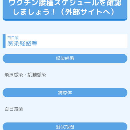
ワクチン接種スケジュールを確認
しましょう！（外部サイトへ）
腸管出血性大腸菌(O157等)感染症
百日咳
感染経路等
ノロウイルス感染症
(1.ウイルス性胃腸炎)
感染経路
ロタウイルス感染症
(2.ウイルス性胃腸炎)
飛沫感染・接触感染
病原体
プール熱
(咽頭結膜熱)
百日咳菌
流行性角結膜炎
潜伏期間