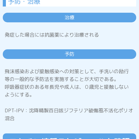
予防・治療
インフルエンザ
治療
百日咳
発症した場合には抗菌薬により治療される
予防
RSウイルス感染症
飛沫感染および接触感染への対策として、手洗いの励行
等の一般的な予防法を実施することが大切である。
マイコプラズマ肺炎
呼吸器症状のある年長児や成人は、０歳児と接触しない
ようにする。
DPT-IPV：沈降精製百日咳ジフテリア破傷風不活化ポリオ
おたふくかぜ
(流行性耳下腺炎・ムンプス)
混合
りんご病
(伝染性紅斑)