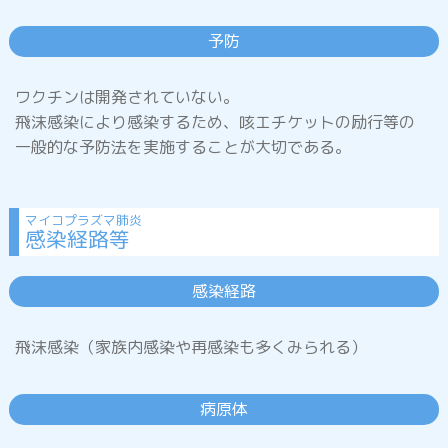
インフルエンザ
予防
ワクチンは開発されていない。
百日咳
飛沫感染により感染するため、咳エチケットの励行等の
一般的な予防法を実施することが大切である。
RSウイルス感染症
マイコプラズマ肺炎
感染経路等
マイコプラズマ肺炎
感染経路
飛沫感染（家族内感染や再感染も多くみられる）
おたふくかぜ
(流行性耳下腺炎・ムンプス)
病原体
りんご病
(伝染性紅斑)