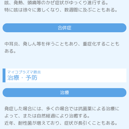
咳、発熱、頭痛等のかぜ症状がゆっくり進行する。
特に咳は徐々に激しくなり、数週間に及ぶこともある。
発しん
合併症
中耳炎、発しん等を伴うこともあり、重症化することも
ある。
はしか
(麻しん)
マイコプラズマ肺炎
治療・予防
風しん
治療
水ぼうそう
発症した場合には、多くの場合では抗菌薬による治療に
(水痘)
よって、または自然経過により治癒する。
近年、耐性菌が増えており、症状が長引くこともある。