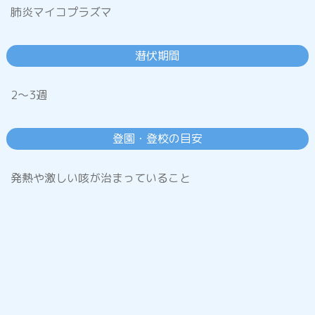
肺炎マイコプラズマ
潜伏期間
腸管出血性大腸菌(O157等)感染症
2～3週
ノロウイルス感染症
(1.ウイルス性胃腸炎)
登園・登校の目安
発熱や激しい咳が治まっていること
ロタウイルス感染症
(2.ウイルス性胃腸炎)
プール熱
(咽頭結膜熱)
流行性角結膜炎