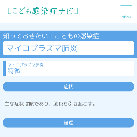
MENU
知っておきたい！こどもの感染症
マイコプラズマ肺炎
発熱
マイコプラズマ肺炎
特徴
下痢
症状
主な症状は咳であり、肺炎を引き起こす。
おう吐
経過
咳