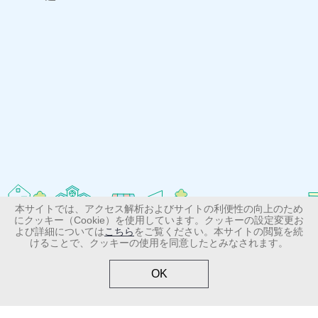
急性出血性結膜炎
突発性発しん
アタマジラミ症
本サイトでは、アクセス解析およびサイトの利便性の向上のため
にクッキー（Cookie）を使用しています。クッキーの設定変更お
＞サイトマップ
水いぼ
＞お問い合わせ
(伝染性軟属腫)
よび詳細については
こちら
をご覧ください。本サイトの閲覧を続
けることで、クッキーの使用を同意したとみなされます。
＞個人情報の取り扱いについて
＞ご利用規約
OK
とびひ
(伝染性膿痂しん)
Copyright (C) Shionogi & Co., Ltd. All Rights Reserved.