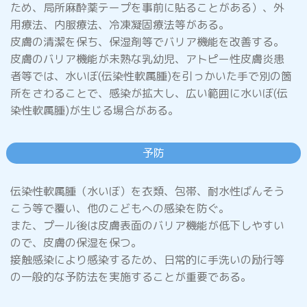
ため、局所麻酔薬テープを事前に貼ることがある）、外
インフルエンザ
用療法、内服療法、冷凍凝固療法等がある。
皮膚の清潔を保ち、保湿剤等でバリア機能を改善する。
皮膚のバリア機能が未熟な乳幼児、アトピー性皮膚炎患
百日咳
者等では、水いぼ(伝染性軟属腫)を引っかいた手で別の箇
所をさわることで、感染が拡大し、広い範囲に水いぼ(伝
染性軟属腫)が生じる場合がある。
RSウイルス感染症
予防
マイコプラズマ肺炎
伝染性軟属腫（水いぼ）を衣類、包帯、耐水性ばんそう
こう等で覆い、他のこどもへの感染を防ぐ。
また、プール後は皮膚表面のバリア機能が低下しやすい
ので、皮膚の保湿を保つ。
おたふくかぜ
(流行性耳下腺炎・ムンプス)
接触感染により感染するため、日常的に手洗いの励行等
の一般的な予防法を実施することが重要である。
りんご病
(伝染性紅斑)