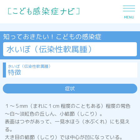
MENU
知っておきたい！こどもの感染症
水いぼ（伝染性軟属腫）
発熱
水いぼ（伝染性軟属腫）
特徴
下痢
症状
１～５mm（まれに１cm 程度のこともある）程度の常色
おう吐
～白～淡紅色の丘しん、小結節（しこり）。
表面はつやがあって、一見水ほう（水ぶくれ）にも見え
る。
咳
大き目の結節（しこり）では中心が凹になっている。