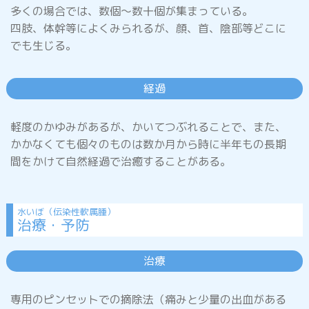
多くの場合では、数個～数十個が集まっている。
四肢、体幹等によくみられるが、顔、首、陰部等どこに
発しん
でも生じる。
経過
軽度のかゆみがあるが、かいてつぶれることで、また、
はしか
(麻しん)
かかなくても個々のものは数か月から時に半年もの長期
間をかけて自然経過で治癒することがある。
風しん
水いぼ（伝染性軟属腫）
治療・予防
水ぼうそう
治療
(水痘)
専用のピンセットでの摘除法（痛みと少量の出血がある