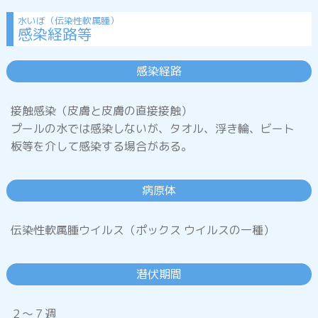
水いぼ（伝染性軟属腫）
感染経路等
腸管出血性大腸菌(O157等)感染症
感染経路
接触感染（皮膚と皮膚の直接接触）
ノロウイルス感染症
(1.ウイルス性胃腸炎)
プールの水では感染しないが、タオル、浮き輪、ビート
板等を介して感染する場合がある。
ロタウイルス感染症
(2.ウイルス性胃腸炎)
病原体
伝染性軟属腫ウイルス（ポックス ウイルスの一種）
プール熱
(咽頭結膜熱)
潜伏期間
流行性角結膜炎
２～７週